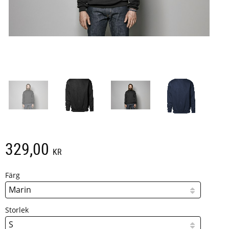
329,00
KR
Färg
Storlek