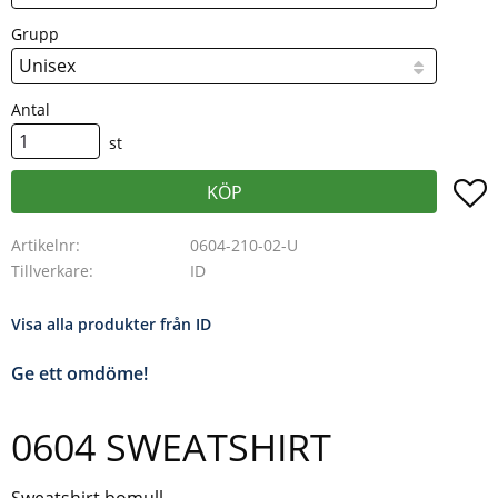
Grupp
Antal
st
L
KÖP
Artikelnr
0604-210-02-U
Tillverkare
ID
Visa alla produkter från ID
Ge ett omdöme!
0604 SWEATSHIRT
Sweatshirt bomull