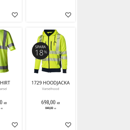
Lägg till i favoriter
Lägg till i favoriter
SPARA
18
%
SHIRT
1729 HOODJACKA
varsel
Varselhood
0
698,00
KR
KR
849,00
KR
KR
Lägg till i favoriter
Lägg till i favoriter