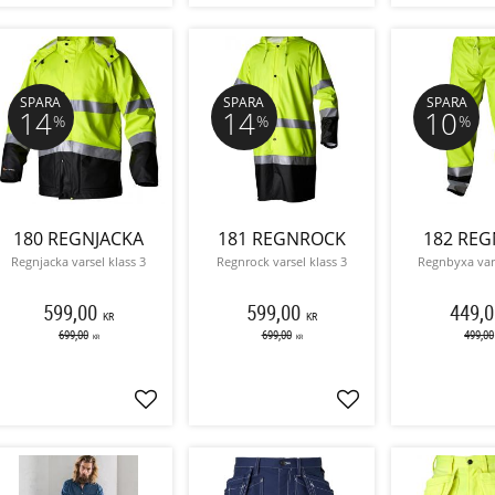
SPARA
SPARA
SPARA
14
14
10
%
%
%
180 REGNJACKA
181 REGNROCK
182 REG
Regnjacka varsel klass 3
Regnrock varsel klass 3
Regnbyxa vars
599,00
599,00
449,0
KR
KR
699,00
699,00
499,00
KR
KR
Lägg till i favoriter
Lägg till i favoriter