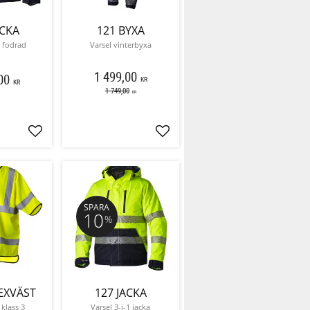
ACKA
121 BYXA
a fodrad
Varsel vinterbyxa
1 499,00
00
KR
KR
1 749,00
KR
Lägg till i favoriter
Lägg till i favoriter
SPARA
10
%
EXVÄST
127 JACKA
 klass 3
Varsel 3-i-1 jacka