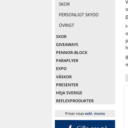
V
SKOR
o
PERSONLIGT SKYDD
g
ÖVRIGT
H
o
SKOR
p
GIVEAWAYS
h
PENNOR-BLOCK
B
PARAPLYER
m
EXPO
VÄSKOR
PRESENTER
HEJA SVERIGE
REFLEXPRODUKTER
Priser visas
exkl. moms