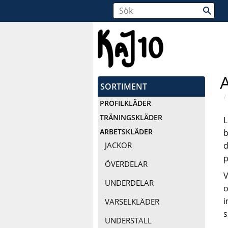
SORTIMENT
PROFILKLÄDER
TRÄNINGSKLÄDER
L
ARBETSKLÄDER
b
d
JACKOR
p
ÖVERDELAR
V
UNDERDELAR
o
i
VARSELKLÄDER
s
UNDERSTÄLL