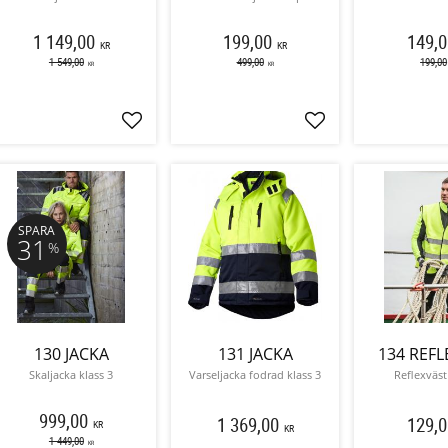
1 149,00
199,00
149,0
KR
KR
1 549,00
499,00
199,00
KR
KR
Lägg till i favoriter
Lägg till i favoriter
SPARA
31
%
130 JACKA
131 JACKA
134 REFL
Skaljacka klass 3
Varseljacka fodrad klass 3
Reflexväst
999,00
1 369,00
129,0
KR
KR
1 449,00
KR