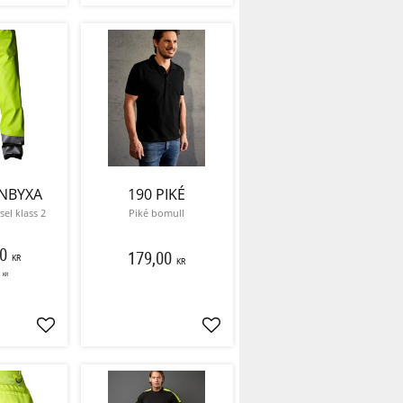
NBYXA
190 PIKÉ
el klass 2
Piké bomull
0
179,00
KR
KR
KR
Lägg till i favoriter
Lägg till i favoriter