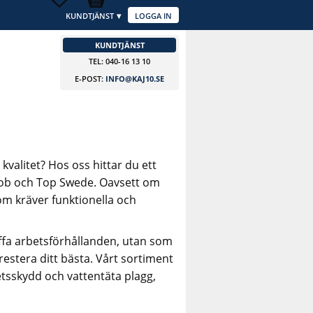
KUNDTJÄNST
LOGGA IN
KUNDTJÄNST
TEL: 040-16 13 10
E-POST:
INFO@KAJ10.SE
kvalitet? Hos oss hittar du ett
Job och Top Swede. Oavsett om
om kräver funktionella och
ffa arbetsförhållanden, utan som
restera ditt bästa. Vårt sortiment
hetsskydd och vattentäta plagg,