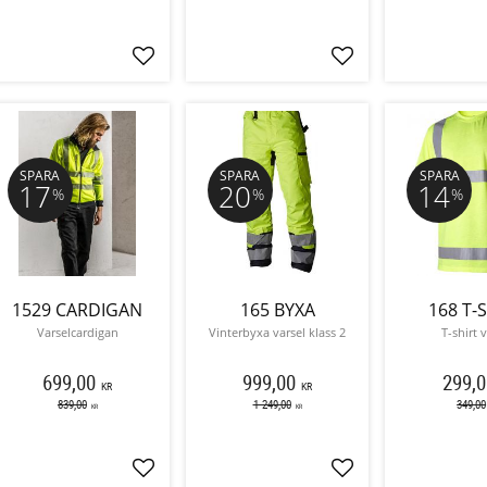
Lägg till i favoriter
Lägg till i favoriter
SPARA
SPARA
SPARA
17
20
14
%
%
%
1529 CARDIGAN
165 BYXA
168 T-
Varselcardigan
Vinterbyxa varsel klass 2
T-shirt 
699,00
999,00
299,0
KR
KR
839,00
1 249,00
349,00
KR
KR
Lägg till i favoriter
Lägg till i favoriter