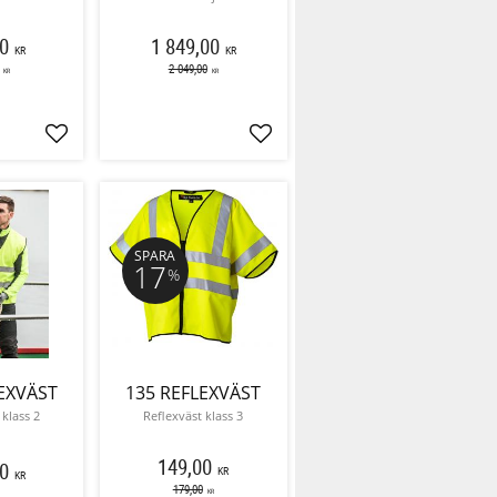
0
1 849,00
KR
KR
2 049,00
KR
KR
Lägg till i favoriter
Lägg till i favoriter
SPARA
17
%
EXVÄST
135 REFLEXVÄST
 klass 2
Reflexväst klass 3
149,00
0
KR
KR
179,00
KR