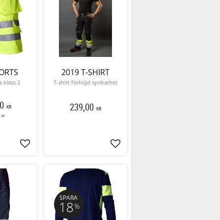
ORTS
2019 T-SHIRT
s klass 2
T-shirt förhöjd synbarhet
0
239,00
KR
KR
KR
Lägg till i favoriter
Lägg till i favoriter
SPARA
18
%