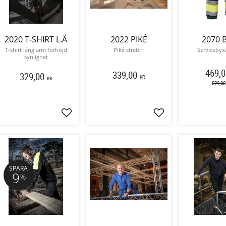
2020 T-SHIRT L.Ä
2022 PIKÉ
2070 
T-shirt lång ärm förhöjd
Piké stretch
Servicebyxa
synlighet
469,0
339,00
329,00
KR
KR
529,00
Lägg till i favoriter
Lägg till i favoriter
SPARA
9
%