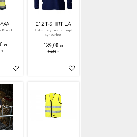
BYXA
212 T-SHIRT L.Ä
 Klass I
T-shirt lång ärm förhöjd
synbarhet
0
139,00
KR
KR
169,00
KR
KR
Lägg till i favoriter
Lägg till i favoriter