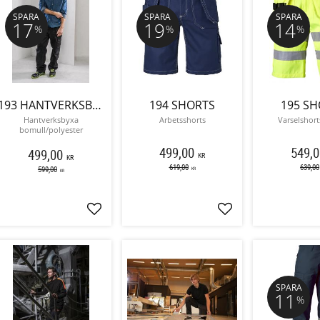
SPARA
SPARA
SPARA
17
19
14
%
%
%
193 HANTVERKSBYXA
194 SHORTS
195 SH
Hantverksbyxa
Arbetsshorts
Varselshort
bomull/polyester
499,00
549,0
499,00
KR
KR
619,00
639,00
599,00
KR
KR
Lägg till i favoriter
Lägg till i favoriter
SPARA
11
%