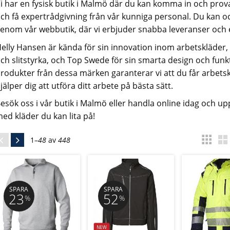
i har en fysisk butik i Malmö där du kan komma in och prov
ch få expertrådgivning från vår kunniga personal. Du kan o
enom vår webbutik, där vi erbjuder snabba leveranser och e
elly Hansen är kända för sin innovation inom arbetskläder,
ch slitstyrka, och Top Swede för sin smarta design och funk
rodukter från dessa märken garanterar vi att du får arbets
jälper dig att utföra ditt arbete på bästa sätt.
esök oss i vår butik i Malmö eller handla online idag och 
ed kläder du kan lita på!
1–
48
av
448
SPARA
SPARA
23
52
%
%