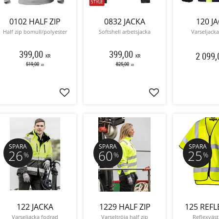
0102 HALF ZIP
0832 JACKA
120 J
Half zip bomull/polyester
Softshell arbetsjacka
Varseljack
399,00
399,00
2 099,
KR
KR
519,00
825,00
KR
KR
Lägg till i favoriter
Lägg till i favoriter
SPARA
SPARA
SPARA
26
60
25
%
%
%
122 JACKA
1229 HALF ZIP
125 REFL
Varseljacka fodrad
Varseltröja half zip
Reflexväst