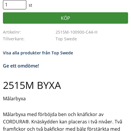
st
KÖP
Artikelnr
2515M-100900-C44-H
Tillverkare
Top Swede
Visa alla produkter från Top Swede
Ge ett omdöme!
2515M BYXA
Målarbyxa
Målarbyxa med förböjda ben och knäfickor av
CORDURA®. Knäskydden kan placeras i två nivåer. Två
framfickor och två bakfickor med bälg förstärkta med