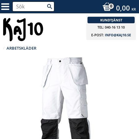
0,00
KR
KUNDTJÄNST
TEL: 040-16 13 10
E-POST:
INFO@KAJ10.SE
ARBETSKLÄDER