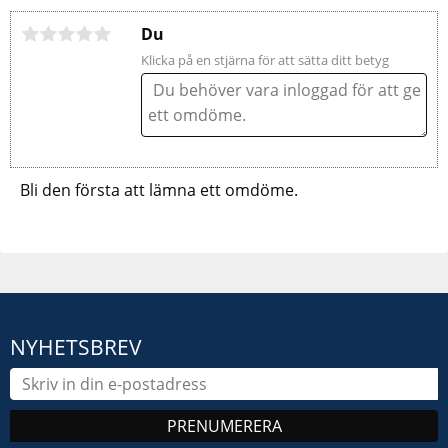
Du
Klicka på en stjärna för att sätta ditt betyg
Bli den första att lämna ett omdöme.
NYHETSBREV
PRENUMERERA