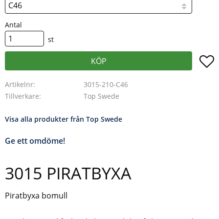
Antal
st
L
KÖP
Artikelnr
3015-210-C46
Tillverkare
Top Swede
Visa alla produkter från Top Swede
Ge ett omdöme!
3015 PIRATBYXA
Piratbyxa bomull