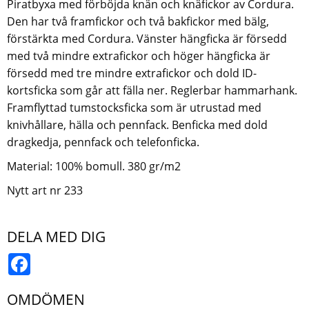
Piratbyxa med förböjda knän och knäfickor av Cordura.
Den har två framfickor och två bakfickor med bälg,
förstärkta med Cordura. Vänster hängficka är försedd
med två mindre extrafickor och höger hängficka är
försedd med tre mindre extrafickor och dold ID-
kortsficka som går att fälla ner. Reglerbar hammarhank.
Framflyttad tumstocksficka som är utrustad med
knivhållare, hälla och pennfack. Benficka med dold
dragkedja, pennfack och telefonficka.
Material: 100% bomull. 380 gr/m2
Nytt art nr 233
DELA MED DIG
Facebook
OMDÖMEN