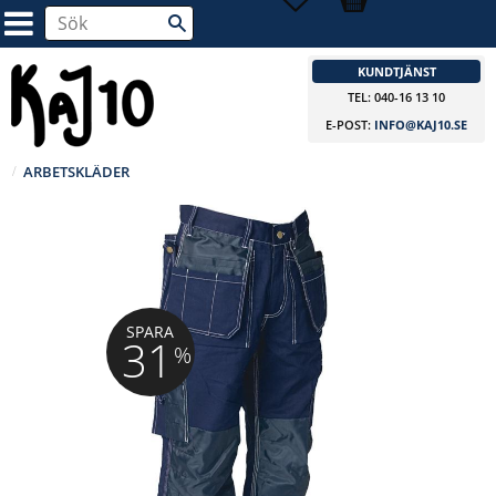
KUNDTJÄNST
TEL: 040-16 13 10
E-POST:
INFO@KAJ10.SE
ARBETSKLÄDER
SPARA
31
%