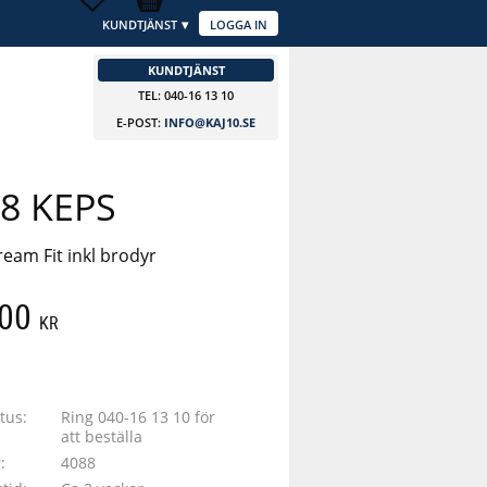
KUNDTJÄNST
LOGGA IN
KUNDTJÄNST
TEL: 040-16 13 10
E-POST:
INFO@KAJ10.SE
8 KEPS
eam Fit inkl brodyr
,00
KR
 till i favoriter
tus
Ring 040-16 13 10 för
att beställa
r
4088