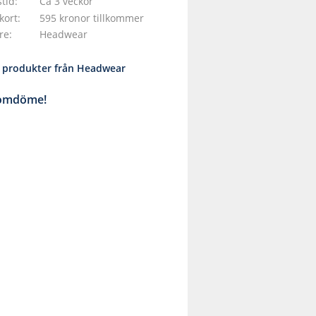
tid
Ca 3 veckor
kort
595 kronor tillkommer
are
Headwear
la produkter från Headwear
 omdöme!