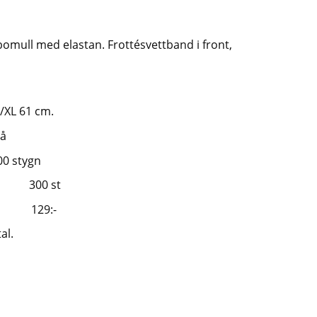
 bomull med elastan. Frottésvettband i front,
/XL 61 cm.
på
00 stygn
st 300 st
5:- 129:-
al.