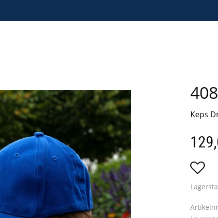
408
Keps Dr
129
Lägg
Lagersta
Artikeln