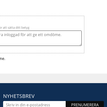
ör att sätta ditt betyg
me.
NYHETSBREV
PRENUMERERA