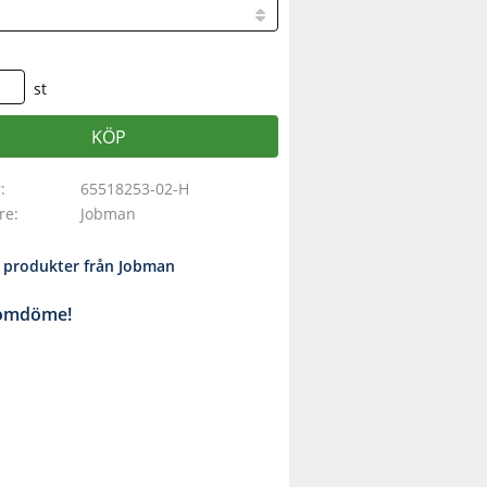
st
KÖP
r
65518253-02-H
are
Jobman
a produkter från Jobman
 omdöme!