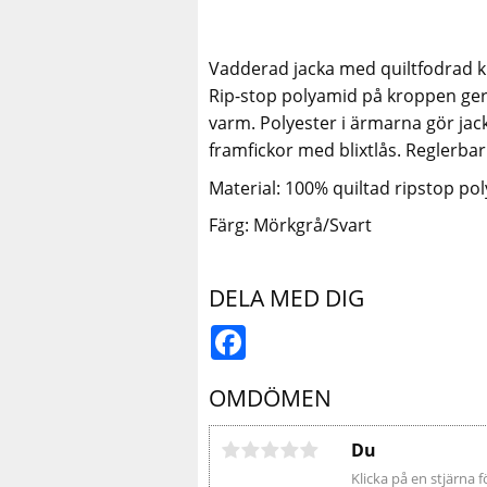
Vadderad jacka med quiltfodrad k
Rip-stop polyamid på kroppen ger s
varm. Polyester i ärmarna gör jac
framfickor med blixtlås. Reglerba
Material: 100% quiltad ripstop po
Färg: Mörkgrå/Svart
DELA MED DIG
Facebook
OMDÖMEN
Du
Klicka på en stjärna f