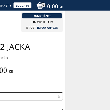
0,00
TJÄNST
LOGGA IN
KR
KUNDTJÄNST
TEL: 040-16 13 10
E-POST:
INFO@KAJ10.SE
2 JACKA
acka
att pris:
,00
KR
 pris: