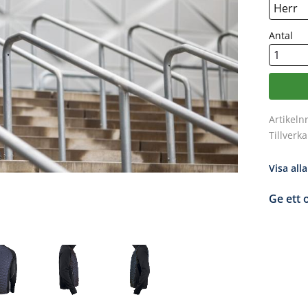
Antal
Artikeln
Tillverk
Visa all
Ge ett