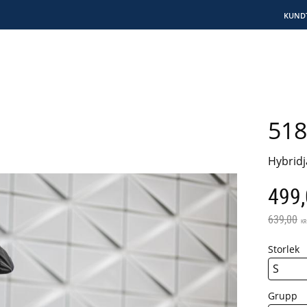
KUND
518
Hybridj
Neds
499
Ordinarie
639,00
KR
Storlek
Grupp