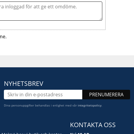
me.
NYHETSBREV
PRENUMERERA
Dina personuppgifter behandlas i enlighet med vår
integritetspolicy
.
KONTAKTA OSS