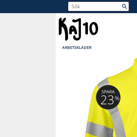
ARBETSKLÄDER
SPARA
23
%