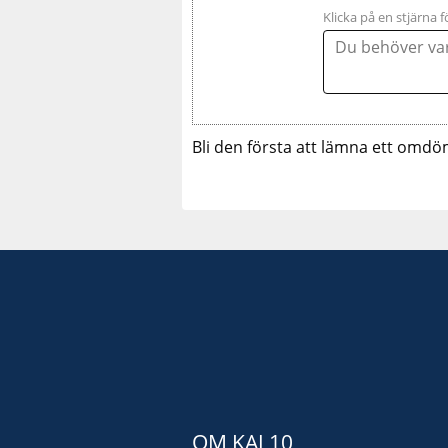
Klicka på en stjärna f
Bli den första att lämna ett omdö
OM KAJ 10