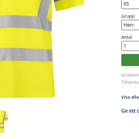
Grupp
Antal
Artikeln
Tillverk
Visa all
Ge ett