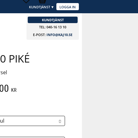
KUNDTJÄNST
LOGGA IN
KUNDTJÄNST
TEL: 040-16 13 10
E-POST:
INFO@KAJ10.SE
0 PIKÉ
rsel
att pris:
,00
KR
 pris: