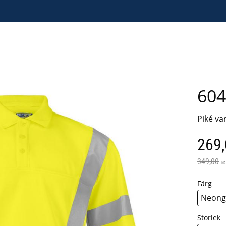
604
Piké va
Neds
269
Ordinarie
349,00
KR
Färg
Storlek