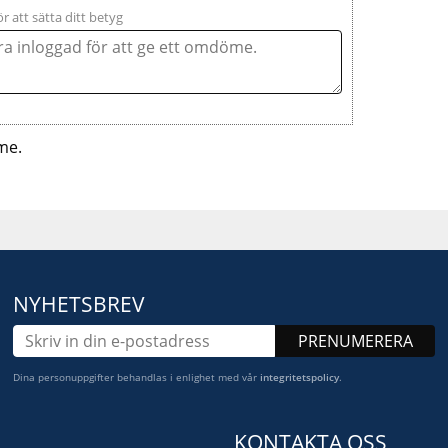
ör att sätta ditt betyg
me.
NYHETSBREV
PRENUMERERA
Dina personuppgifter behandlas i enlighet med vår
integritetspolicy
.
KONTAKTA OSS