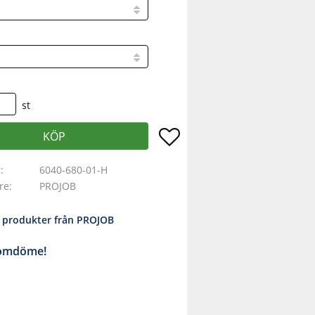
st
Lägg till i favoriter
KÖP
r
6040-680-01-H
are
PROJOB
a produkter från PROJOB
 omdöme!