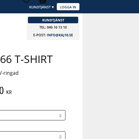
KUNDTJÄNST
LOGGA IN
KUNDTJÄNST
TEL: 040-16 13 10
E-POST:
INFO@KAJ10.SE
66 T-SHIRT
 V-ringad
0
KR