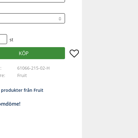
st
Lägg till i favoriter
KÖP
r
61066-215-02-H
are
Fruit
a produkter från Fruit
 omdöme!