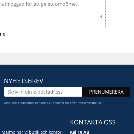
me.
NYHETSBREV
PRENUMERERA
Dina personuppgifter behandlas i enlighet med vår
integritetspolicy
.
KONTAKTA OSS
i Malmö har vi butik och kontor.
Kaj 10 AB