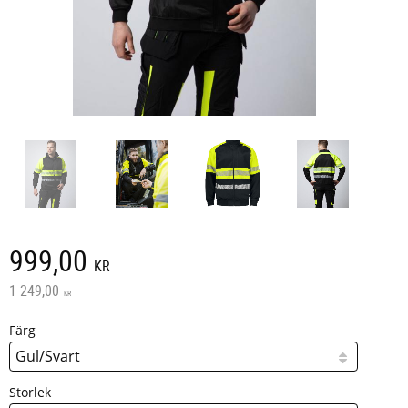
Nedsatt pris:
999,00
KR
Ordinarie pris:
1 249,00
KR
Färg
Storlek