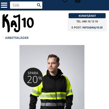
KUNDTJÄNST
TEL: 040-16 13 10
E-POST:
INFO@KAJ10.SE
ARBETSKLÄDER
SPARA
20
%