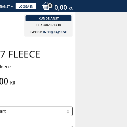
0,00
TJÄNST
LOGGA IN
KR
KUNDTJÄNST
TEL: 040-16 13 10
E-POST:
INFO@KAJ10.SE
7 FLEECE
fleece
att pris:
,00
KR
 pris: