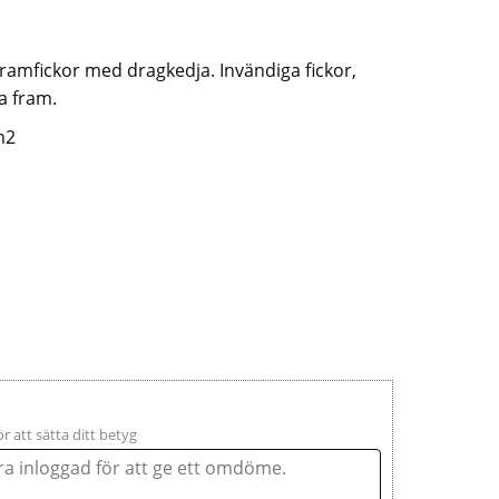
 framfickor med dragkedja. Invändiga fickor,
a fram.
m2
ör att sätta ditt betyg