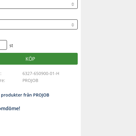
st
KÖP
r
6327-650900-01-H
are
PROJOB
a produkter från PROJOB
 omdöme!