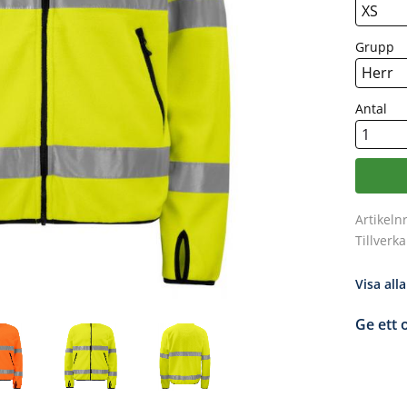
Grupp
Antal
Artikeln
Tillverk
Visa all
Ge ett