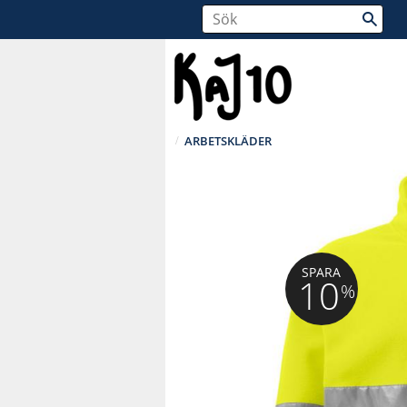
ARBETSKLÄDER
SPARA
10
%