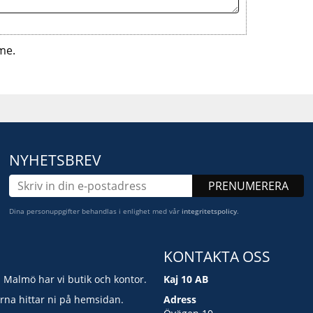
me.
NYHETSBREV
PRENUMERERA
Dina personuppgifter behandlas i enlighet med vår
integritetspolicy
.
KONTAKTA OSS
i Malmö har vi butik och kontor.
Kaj 10 AB
erna hittar ni på hemsidan.
Adress