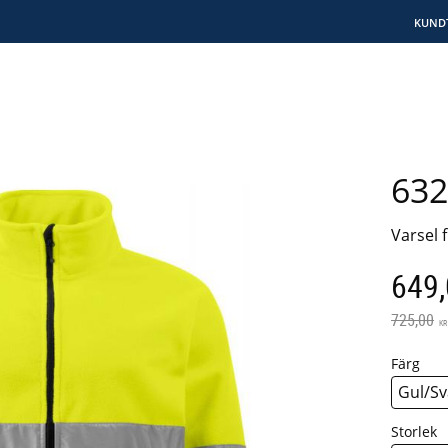
KUND
632
Varsel 
Neds
649
Ordinarie
725,00
KR
Färg
Storlek