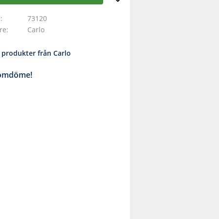
r
73120
are
Carlo
a produkter från Carlo
 omdöme!