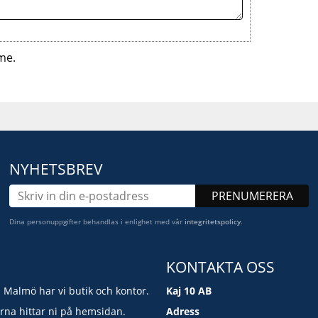
me.
NYHETSBREV
PRENUMERERA
Dina personuppgifter behandlas i enlighet med vår
integritetspolicy
.
KONTAKTA OSS
i Malmö har vi butik och kontor.
Kaj 10 AB
erna hittar ni på hemsidan.
Adress