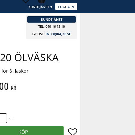
KUNDTJÄNST
LOGGA IN
KUNDTJÄNST
TEL: 040-16 13 10
E-POST:
INFO@KAJ10.SE
120 ÖLVÄSKA
 för 6 flaskor
att pris:
,00
KR
 pris:
st
Lägg till i favoriter
KÖP