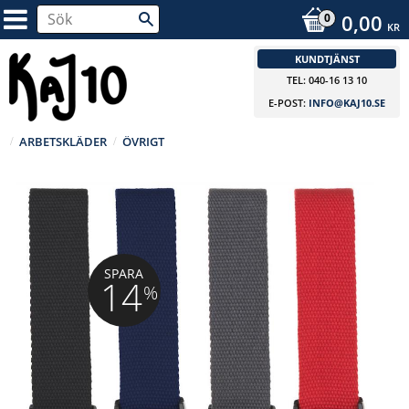
0,00
KR
KUNDTJÄNST
TEL: 040-16 13 10
E-POST:
INFO@KAJ10.SE
ARBETSKLÄDER
ÖVRIGT
SPARA
14
%