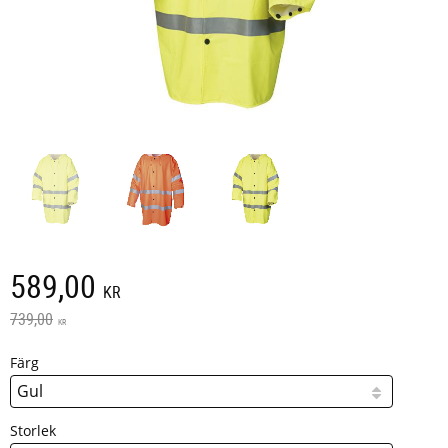
Nedsatt pris:
589,00
KR
Ordinarie pris:
739,00
KR
Färg
Storlek