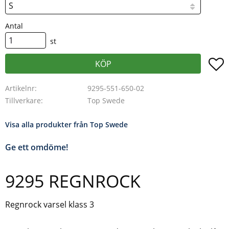
Antal
st
L
KÖP
Artikelnr
9295-551-650-02
Tillverkare
Top Swede
Visa alla produkter från Top Swede
Ge ett omdöme!
9295 REGNROCK
Regnrock varsel klass 3