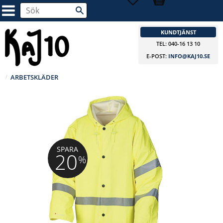
KUNDTJÄNST
TEL: 040-16 13 10
E-POST:
INFO@KAJ10.SE
ARBETSKLÄDER
SPARA
20
%