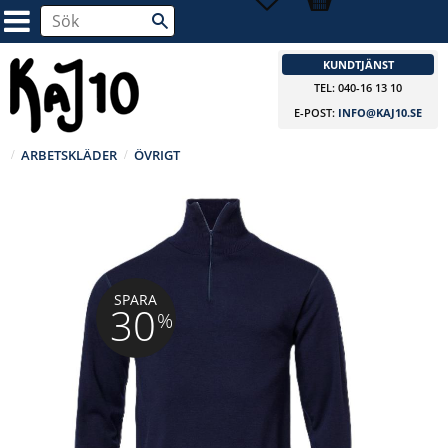
KUNDTJÄNST
TEL: 040-16 13 10
E-POST:
INFO@KAJ10.SE
ARBETSKLÄDER
ÖVRIGT
SPARA
30
%