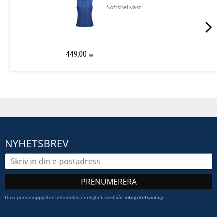
Softshellväst
449,00
KR
NYHETSBREV
PRENUMERERA
Dina personuppgifter behandlas i enlighet med vår
integritetspolicy
.