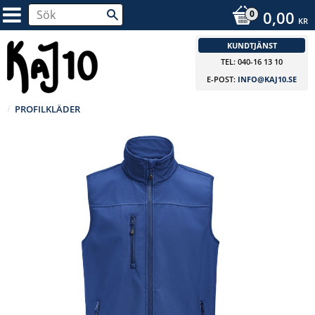
0,00
KR
KUNDTJÄNST
TEL: 040-16 13 10
E-POST:
INFO@KAJ10.SE
PROFILKLÄDER