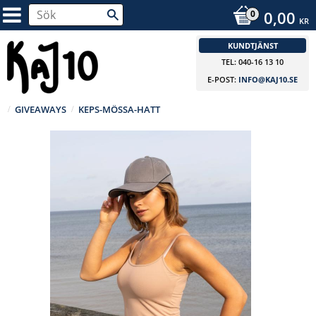
0,00
KR
KUNDTJÄNST
TEL: 040-16 13 10
E-POST:
INFO@KAJ10.SE
GIVEAWAYS
KEPS-MÖSSA-HATT