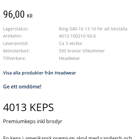
96,00
KR
Lagerstatus
Ring 040-16 13 10 för att beställa
Artikelnr
4013-100210-50-6
Leveranstid
Ca 3 veckor
Mönsterkort
595 kronor tillkommer
Tillverkare
Headwear
Visa alla produkter från Headwear
Ge ett omdöme!
4013 KEPS
Premiumkeps inkl brodyr
En keps i amerikansk premium akryl med sandwich och