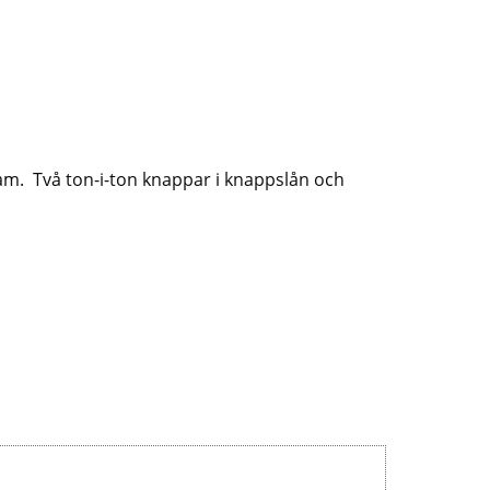
m. Två ton-i-ton knappar i knappslån och
.