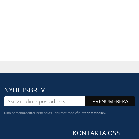
NYHETSBREV
PRENUMERERA
Dina personuppgifter behandlas i enlighet med vår
integritetspolicy
.
KONTAKTA OSS