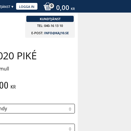
0,00
TJÄNST
LOGGA IN
KR
KUNDTJÄNST
TEL: 040-16 13 10
E-POST:
INFO@KAJ10.SE
20 PIKÉ
mull
,00
KR