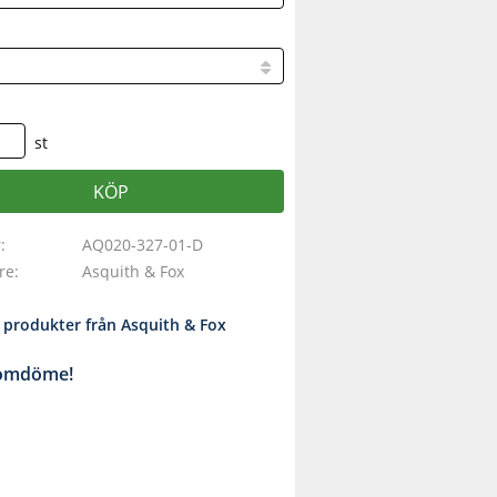
st
KÖP
r
AQ020-327-01-D
are
Asquith & Fox
a produkter från Asquith & Fox
 omdöme!