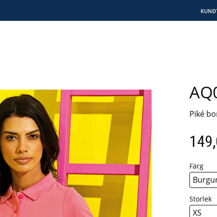
KUND
AQ0
Piké bo
149
Färg
Storlek