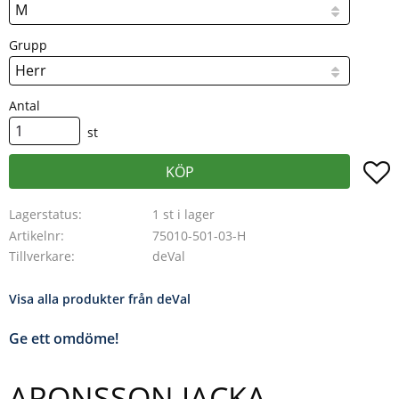
Grupp
Antal
st
L
KÖP
Lagerstatus
1 st i lager
Artikelnr
75010-501-03-H
Tillverkare
deVal
Visa alla produkter från deVal
Ge ett omdöme!
ARONSSON JACKA