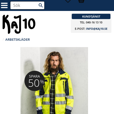
KUNDTJÄNST
TEL: 040-16 13 10
E-POST:
INFO@KAJ10.SE
ARBETSKLÄDER
SPARA
50
%