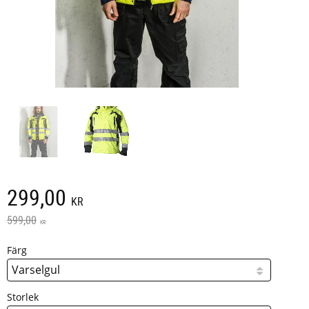
Nedsatt pris:
299,00
KR
Ordinarie pris:
599,00
KR
Färg
Storlek