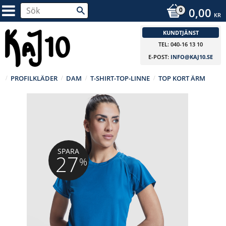
0,00
KR
KUNDTJÄNST
TEL: 040-16 13 10
E-POST:
INFO@KAJ10.SE
PROFILKLÄDER
DAM
T-SHIRT-TOP-LINNE
TOP KORT ÄRM
SPARA
27
%