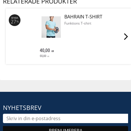
RELATERADE PRODUKTER
BAHRAIN T-SHIRT
SPARA
27
%
Funktions T-shirt
40,00
KR
55,00
KR
NYHETSBREV
PRENUMERERA