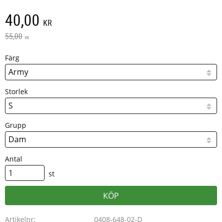
Nedsatt pris:
40,00
KR
Ordinarie pris:
55,00
KR
Färg
Storlek
Grupp
Antal
st
KÖP
Artikelnr
0408-648-02-D