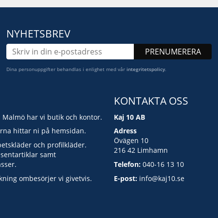
NYHETSBREV
PRENUMERERA
Dina personuppgifter behandlas i enlighet med vår
integritetspolicy
.
KONTAKTA OSS
i Malmö har vi butik och kontor.
Kaj 10 AB
erna hittar ni på hemsidan.
Adress
Övägen 10
betskläder och profilkläder.
216 42 Limhamn
esentartiklar samt
asser.
Telefon:
040-16 13 10
kning ombesörjer vi givetvis.
E-post:
info@kaj10.se