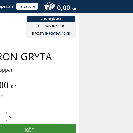
0,00
TJÄNST
LOGGA IN
KR
KUNDTJÄNST
TEL: 040-16 13 10
E-POST:
INFO@KAJ10.SE
RON GRYTA
koppar
att pris:
,00
KR
 pris:
KR
st
KÖP