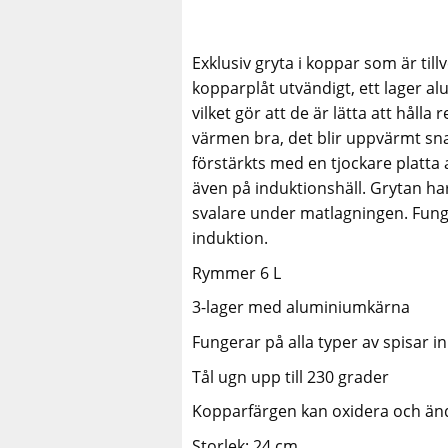
Exklusiv gryta i koppar som är tillv
kopparplåt utvändigt, ett lager alu
vilket gör att de är lätta att hål
värmen bra, det blir uppvärmt sn
förstärkts med en tjockare platta a
även på induktionshäll. Grytan har
svalare under matlagningen. Funger
induktion.
Rymmer 6 L
3-lager med aluminiumkärna
Fungerar på alla typer av spisar i
Tål ugn upp till 230 grader
Kopparfärgen kan oxidera och än
Storlek: 24 cm