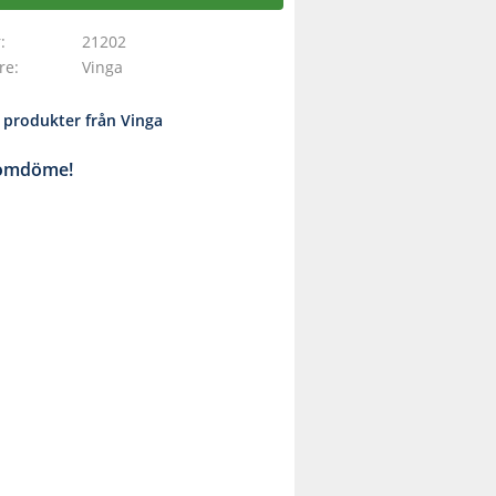
r
21202
are
Vinga
a produkter från Vinga
 omdöme!