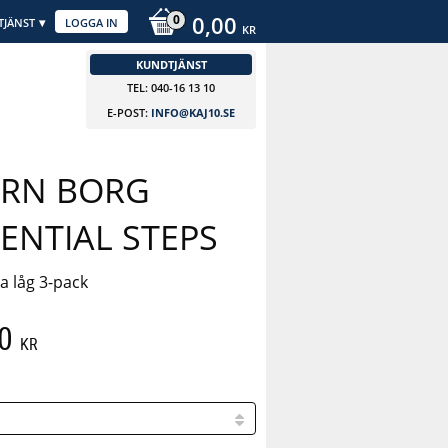
0,00
TJÄNST
LOGGA IN
KR
KUNDTJÄNST
TEL: 040-16 13 10
E-POST:
INFO@KAJ10.SE
ÖRN BORG
ENTIAL STEPS
 låg 3-pack
0
KR