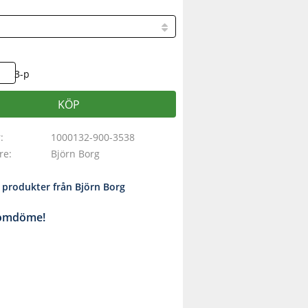
3-p
KÖP
r
1000132-900-3538
are
Björn Borg
a produkter från Björn Borg
 omdöme!