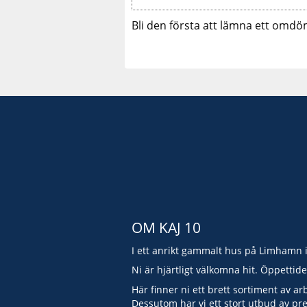
Bli den första att lämna ett omdö
OM KAJ 10
I ett anrikt gammalt hus på Limhamn 
Ni är hjärtligt välkomna hit. Öppettid
Här finner ni ett brett sortiment av ar
Dessutom har vi ett stort utbud av pr