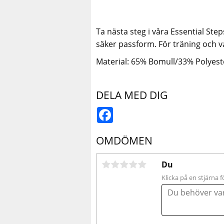
Ta nästa steg i våra Essential Ste
säker passform. För träning och v
Material: 65% Bomull/33% Polyest
DELA MED DIG
Facebook
OMDÖMEN
Du
Klicka på en stjärna f