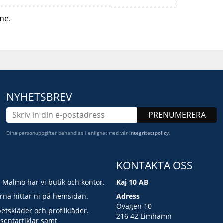
me.
NYHETSBREV
PRENUMERERA
Dina personuppgifter behandlas i enlighet med vår
integritetspolicy
.
KONTAKTA OSS
i Malmö har vi butik och kontor.
Kaj 10 AB
erna hittar ni på hemsidan.
Adress
Övägen 10
betskläder och profilkläder.
216 42 Limhamn
esentartiklar samt