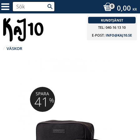
0,00
KR
KUNDTJÄNST
TEL: 040-16 13 10
E-POST:
INFO@KAJ10.SE
VÄSKOR
SPARA
41
%