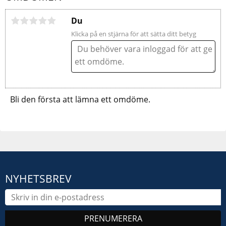
Du
Klicka på en stjärna för att sätta ditt betyg
Bli den första att lämna ett omdöme.
NYHETSBREV
PRENUMERERA