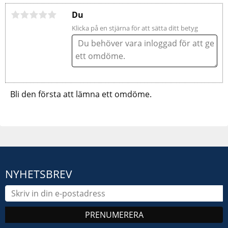
Du
Klicka på en stjärna för att sätta ditt betyg
Bli den första att lämna ett omdöme.
NYHETSBREV
PRENUMERERA