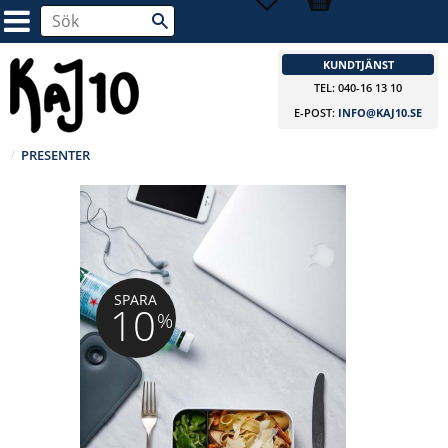
KUNDTJÄNST
TEL: 040-16 13 10
E-POST:
INFO@KAJ10.SE
PRESENTER
SPARA
10
%