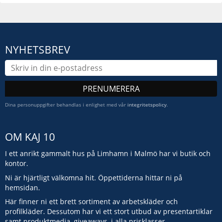
NYHETSBREV
PRENUMERERA
Dina personuppgifter behandlas i enlighet med vår
integritetspolicy
.
OM KAJ 10
I ett anrikt gammalt hus på Limhamn i Malmö har vi butik och
kontor.
Ni är hjärtligt välkomna hit. Öppettiderna hittar ni på
hemsidan.
Här finner ni ett brett sortiment av arbetskläder och
profilkläder. Dessutom har vi ett stort utbud av presentartiklar
samt produktmedia, giveaways, i alla prisklasser.