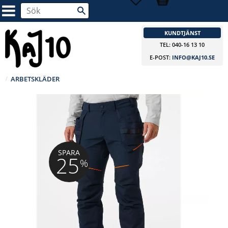
KUNDTJÄNST
TEL: 040-16 13 10
E-POST:
INFO@KAJ10.SE
ARBETSKLÄDER
SPARA
25
%