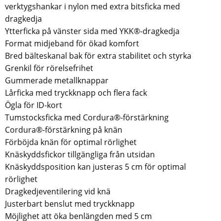
verktygshankar i nylon med extra bitsficka med
dragkedja
Ytterficka på vänster sida med YKK®-dragkedja
Format midjeband för ökad komfort
Bred bälteskanal bak för extra stabilitet och styrka
Grenkil för rörelsefrihet
Gummerade metallknappar
Lårficka med tryckknapp och flera fack
Ögla för ID-kort
Tumstocksficka med Cordura®-förstärkning
Cordura®-förstärkning på knän
Förböjda knän för optimal rörlighet
Knäskyddsfickor tillgängliga från utsidan
Knäskyddsposition kan justeras 5 cm för optimal
rörlighet
Dragkedjeventilering vid knä
Justerbart benslut med tryckknapp
Möjlighet att öka benlängden med 5 cm