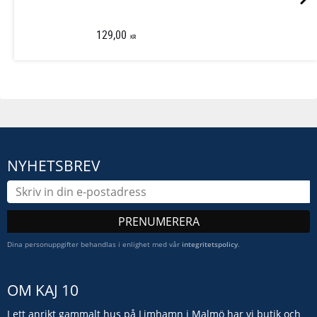
129,00
KR
NYHETSBREV
PRENUMERERA
Dina personuppgifter behandlas i enlighet med vår
integritetspolicy
.
OM KAJ 10
I ett anrikt gammalt hus på Limhamn i Malmö har vi butik och