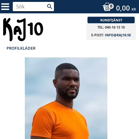
0,00
KR
KUNDTJÄNST
TEL: 040-16 13 10
E-POST:
INFO@KAJ10.SE
PROFILKLÄDER