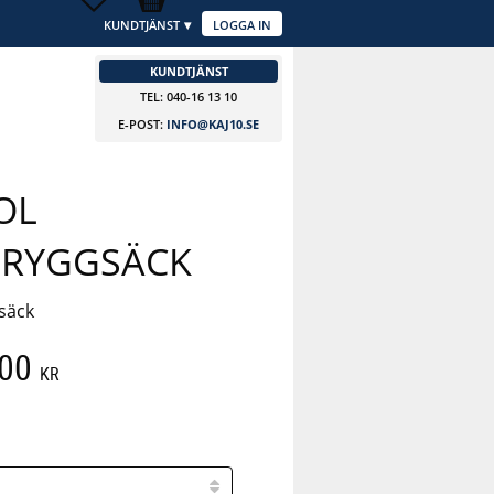
KUNDTJÄNST
LOGGA IN
KUNDTJÄNST
TEL: 040-16 13 10
E-POST:
INFO@KAJ10.SE
OL
LRYGGSÄCK
säck
att pris:
,00
KR
 pris: