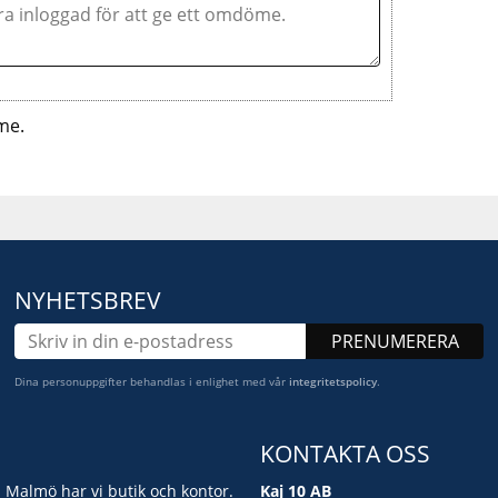
me.
NYHETSBREV
PRENUMERERA
Dina personuppgifter behandlas i enlighet med vår
integritetspolicy
.
KONTAKTA OSS
i Malmö har vi butik och kontor.
Kaj 10 AB