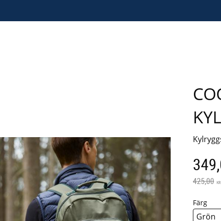
CO
KY
Kylrygg
Neds
349
Ordinarie
425,00
KR
Färg