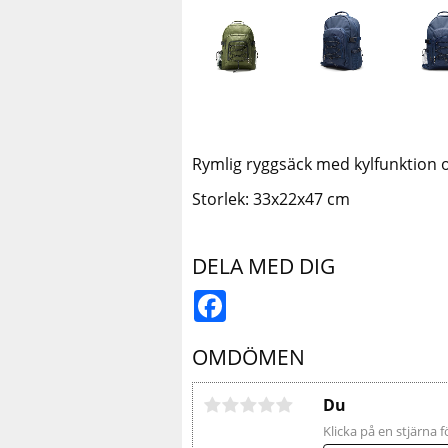
Rymlig ryggsäck med kylfunktion o
Storlek: 33x22x47 cm
DELA MED DIG
Facebook
OMDÖMEN
Du
Klicka på en stjärna f