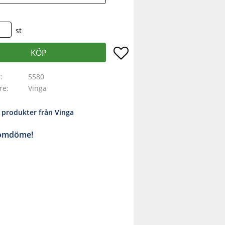
st
Lägg till i favoriter
KÖP
r
5580
are
Vinga
a produkter från Vinga
 omdöme!