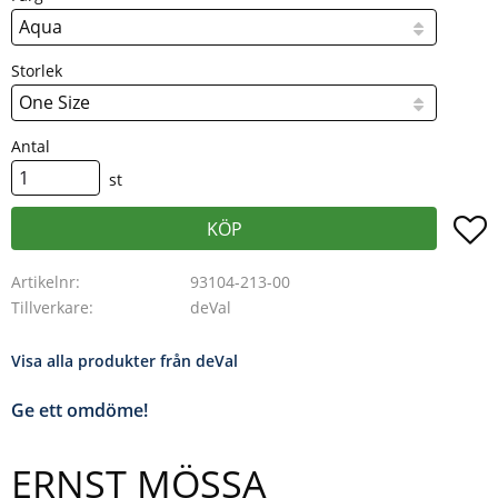
Storlek
Antal
st
L
KÖP
Artikelnr
93104-213-00
Tillverkare
deVal
Visa alla produkter från deVal
Ge ett omdöme!
ERNST MÖSSA