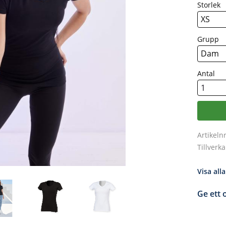
Storlek
Grupp
Antal
Artikeln
Tillverk
Visa all
Ge ett