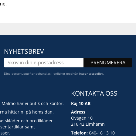
me.
NYHETSBREV
PRENUMERERA
Dina personuppgifter behandlas i enlighet med vår
integritetspolicy
.
KONTAKTA OSS
i Malmö har vi butik och kontor.
Kaj 10 AB
erna hittar ni på hemsidan.
Adress
Övägen 10
betskläder och profilkläder.
216 42 Limhamn
esentartiklar samt
asser.
Telefon:
040-16 13 10