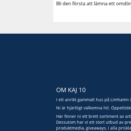
Bli den första att lämna ett omdö
OM KAJ 10
I ett anrikt gammalt hus på Limhamn 
Ni är hjärtligt välkomna hit. Öppettid
Här finner ni ett brett sortiment av ar
Dessutom har vi ett stort utbud av pr
produktmedia, giveaways, i alla priskl