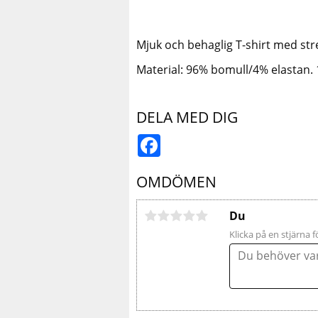
Mjuk och behaglig T-shirt med stre
Material: 96% bomull/4% elastan.
DELA MED DIG
Facebook
OMDÖMEN
Du
Klicka på en stjärna f