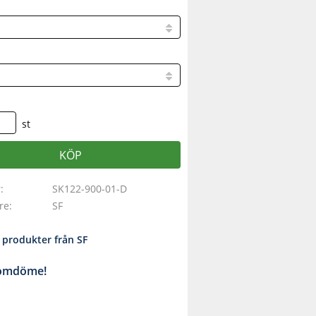
st
KÖP
r
SK122-900-01-D
are
SF
a produkter från SF
 omdöme!