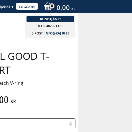
0,00
TJÄNST
LOGGA IN
KR
KUNDTJÄNST
TEL: 040-16 13 10
E-POST:
INFO@KAJ10.SE
L GOOD T-
RT
etch V-ring
,00
KR