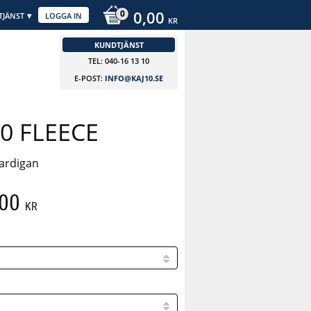
0,00
TJÄNST
LOGGA IN
KR
KUNDTJÄNST
TEL: 040-16 13 10
E-POST:
INFO@KAJ10.SE
0 FLEECE
ardigan
,00
KR