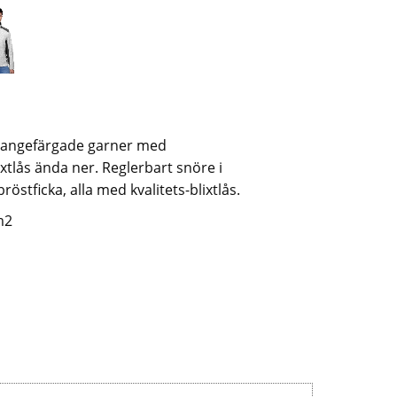
elangefärgade garner med
xtlås ända ner. Reglerbart snöre i
röstficka, alla med kvalitets-blixtlås.
m2