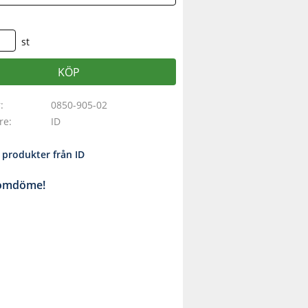
st
KÖP
r
0850-905-02
are
ID
a produkter från ID
 omdöme!