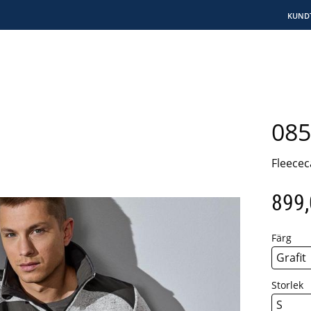
KUND
085
Fleecec
899
Färg
Storlek