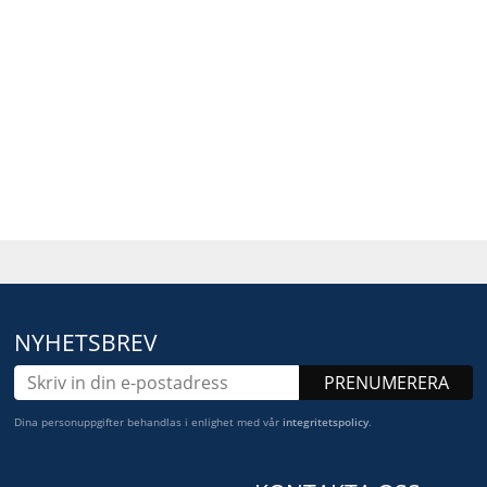
NYHETSBREV
PRENUMERERA
Dina personuppgifter behandlas i enlighet med vår
integritetspolicy
.