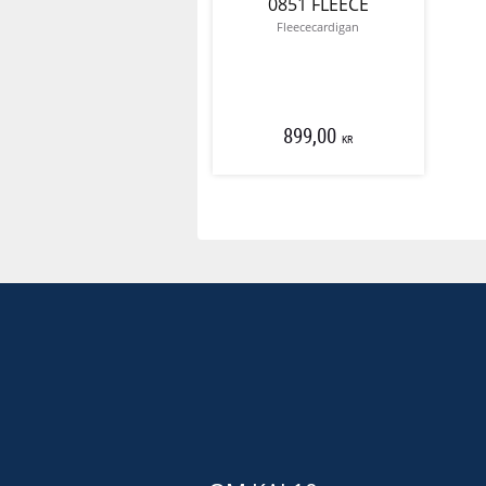
0851 FLEECE
Fleececardigan
899,00
KR