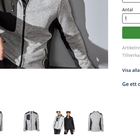
Antal
Artikeln
Tillverk
Visa all
Ge ett