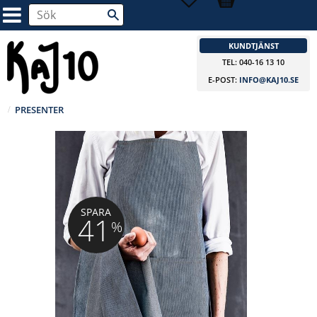
KUNDTJÄNST
TEL: 040-16 13 10
E-POST:
INFO@KAJ10.SE
PRESENTER
SPARA
41
%