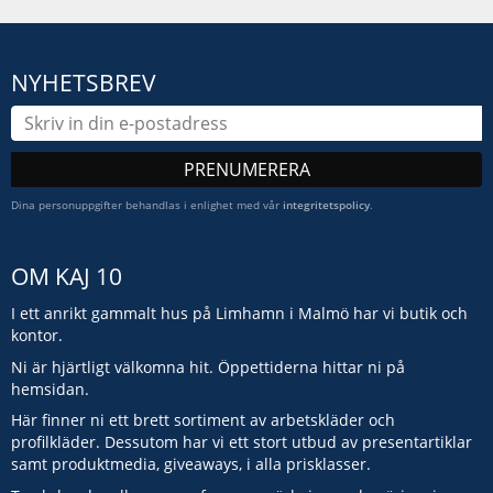
NYHETSBREV
PRENUMERERA
Dina personuppgifter behandlas i enlighet med vår
integritetspolicy
.
OM KAJ 10
I ett anrikt gammalt hus på Limhamn i Malmö har vi butik och
kontor.
Ni är hjärtligt välkomna hit. Öppettiderna hittar ni på
hemsidan.
Här finner ni ett brett sortiment av arbetskläder och
profilkläder. Dessutom har vi ett stort utbud av presentartiklar
samt produktmedia, giveaways, i alla prisklasser.