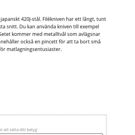
 japanskt 420J-stål. Filékniven har ett långt, tunt
akta snitt. Du kan använda kniven till exempel
nka. Setet kommer med metalltvål som avlägsnar
nnehåller också en pincett för att ta bort små
 för matlagningsentusiaster.
ör att sätta ditt betyg