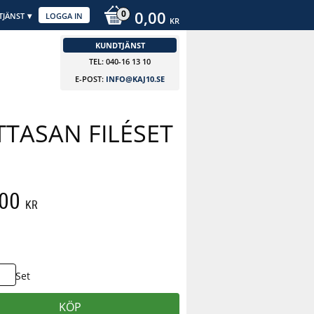
0,00
TJÄNST
LOGGA IN
KR
KUNDTJÄNST
TEL: 040-16 13 10
E-POST:
INFO@KAJ10.SE
TTASAN FILÉSET
att pris:
,00
KR
 pris:
Set
KÖP