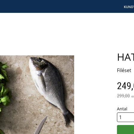
KUND
HA
Filéset
Neds
249
Ordinarie
299,00
KR
Antal