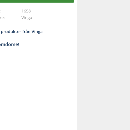
r
1658
are
Vinga
a produkter från Vinga
 omdöme!