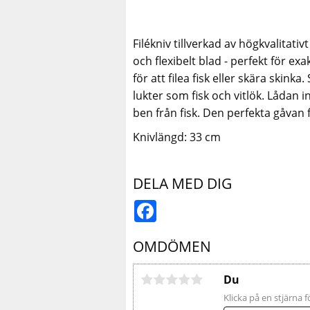
Filékniv tillverkad av högkvalitativt
och flexibelt blad - perfekt för ex
för att filea fisk eller skära ski
lukter som fisk och vitlök. Lådan i
ben från fisk. Den perfekta gåvan
Knivlängd: 33 cm
DELA MED DIG
Facebook
OMDÖMEN
Du
Klicka på en stjärna f