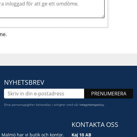
me.
NYHETSBREV
PRENUMERERA
Dina personuppgifter behandlas i enlighet med vår
integritetspolicy
.
KONTAKTA OSS
i Malmö har vi butik och kontor.
Kaj 10 AB