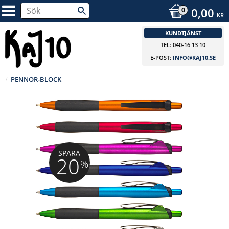
0,00
KR
KUNDTJÄNST
TEL: 040-16 13 10
E-POST:
INFO@KAJ10.SE
PENNOR-BLOCK
SPARA
20
%