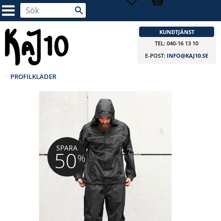
KUNDTJÄNST
TEL: 040-16 13 10
E-POST:
INFO@KAJ10.SE
PROFILKLÄDER
SPARA
50
%