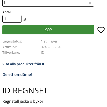
Antal
st
L
KÖP
Lagerstatus
1 st i lager
Artikelnr
0740-900-04
Tillverkare
ID
Visa alla produkter från ID
Ge ett omdöme!
ID REGNSET
Regnställ jacka o byxor