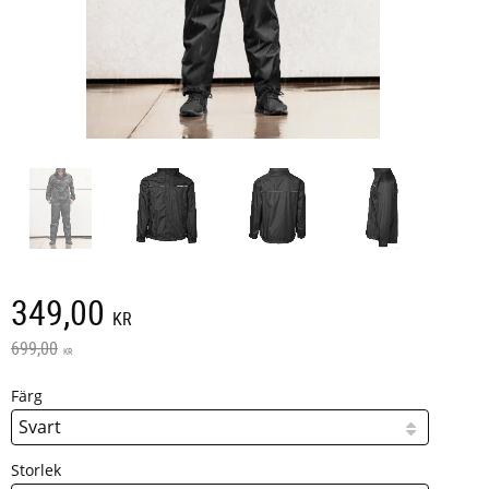
Nedsatt pris:
349,00
KR
Ordinarie pris:
699,00
KR
Färg
Storlek