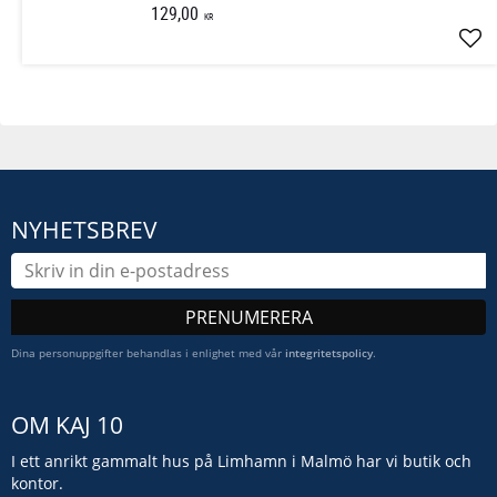
129,00
KR
Läg
NYHETSBREV
PRENUMERERA
Dina personuppgifter behandlas i enlighet med vår
integritetspolicy
.
OM KAJ 10
I ett anrikt gammalt hus på Limhamn i Malmö har vi butik och
kontor.