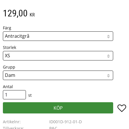
129,00
KR
Färg
Storlek
Grupp
Antal
st
L
KÖP
Artikelnr
ID001D-912-01-D
Tillverkare
B&C