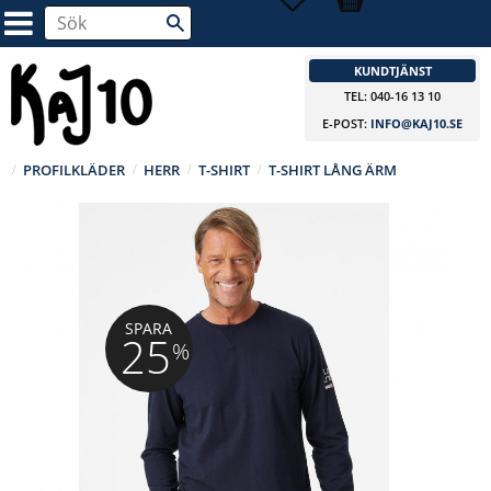
KUNDTJÄNST
TEL: 040-16 13 10
E-POST:
INFO@KAJ10.SE
PROFILKLÄDER
HERR
T-SHIRT
T-SHIRT LÅNG ÄRM
SPARA
25
%