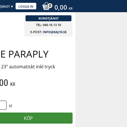
0,00
TJÄNST
LOGGA IN
KR
KUNDTJÄNST
TEL: 040-16 13 10
E-POST:
INFO@KAJ10.SE
LE PARAPLY
 23" automatiskt inkl tryck
,00
KR
st
KÖP