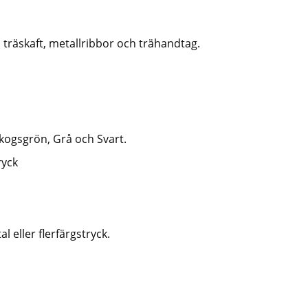
 träskaft, metallribbor och trähandtag.
Skogsgrön, Grå och Svart.
ryck
l eller flerfärgstryck.