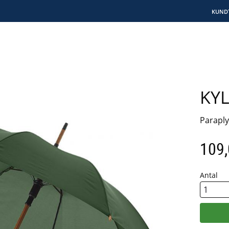
KUND
KY
Paraply
109
Antal