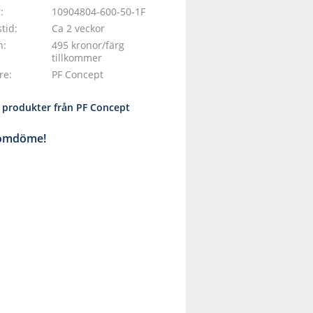
r
10904804-600-50-1F
tid
Ca 2 veckor
n
495 kronor/färg
tillkommer
are
PF Concept
a produkter från PF Concept
 omdöme!