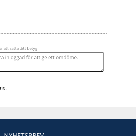
ör att sätta ditt betyg
me.
NYHETSBREV