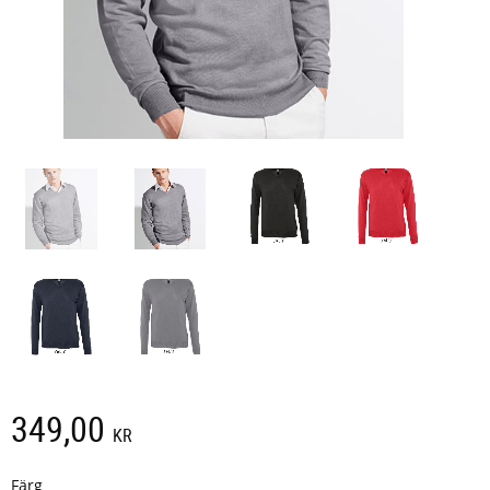
349,00
KR
Färg