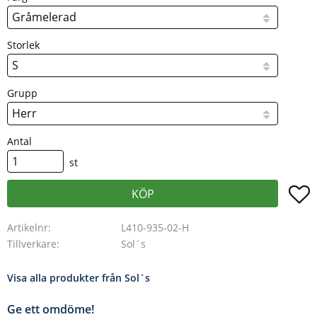
Storlek
Grupp
Antal
st
L
KÖP
Artikelnr
L410-935-02-H
Tillverkare
Sol´s
Visa alla produkter från Sol´s
Ge ett omdöme!