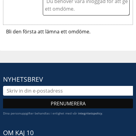
Bli den första att lämna ett omdöme.
NYHETSBREV
PRENUMERERA
Dina personuppgifter behandlas i enlighet med vår
integritetspolicy
.
OM KAJ 10