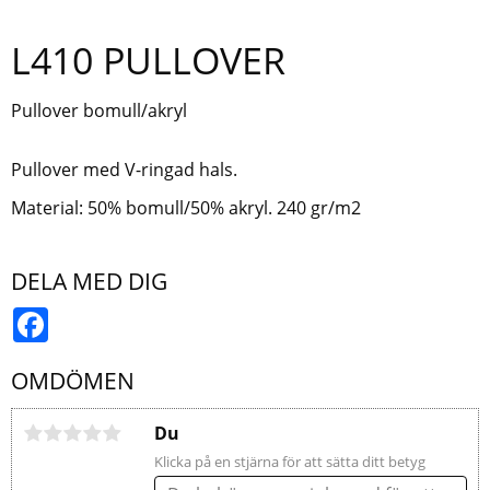
L410 PULLOVER
Pullover bomull/akryl
Pullover med V-ringad hals.
Material: 50% bomull/50% akryl. 240 gr/m2
DELA MED DIG
Facebook
OMDÖMEN
Du
Klicka på en stjärna för att sätta ditt betyg