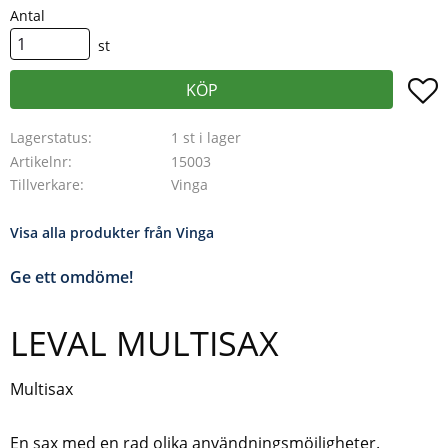
Antal
st
L
KÖP
Lagerstatus
1 st i lager
Artikelnr
15003
Tillverkare
Vinga
Visa alla produkter från Vinga
Ge ett omdöme!
LEVAL MULTISAX
Multisax
En sax med en rad olika användningsmöjligheter.