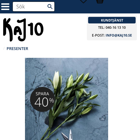
KUNDTJÄNST
TEL: 040-16 13 10
E-POST:
INFO@KAJ10.SE
PRESENTER
SPARA
40
%