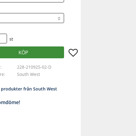
st
Lägg till i favoriter
KÖP
r
228-210925-02-D
are
South West
a produkter från South West
 omdöme!