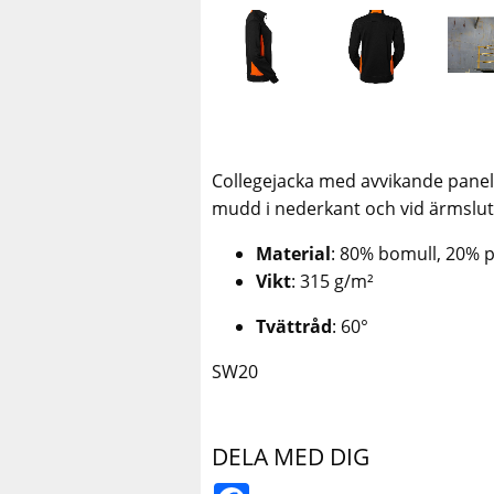
Collegejacka med avvikande panele
mudd i nederkant och vid ärmslut
Material
: 80% bomull, 20% p
Vikt
: 315 g/m²
Tvättråd
: 60°
SW20
DELA MED DIG
Facebook