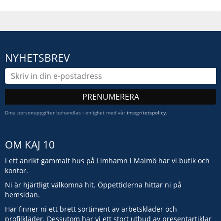
NYHETSBREV
PRENUMERERA
Dina personuppgifter behandlas i enlighet med vår
integritetspolicy
.
OM KAJ 10
I ett anrikt gammalt hus på Limhamn i Malmö har vi butik och
kontor.
Ni är hjärtligt välkomna hit. Öppettiderna hittar ni på
hemsidan.
Här finner ni ett brett sortiment av arbetskläder och
profilkläder. Dessutom har vi ett stort utbud av presentartiklar