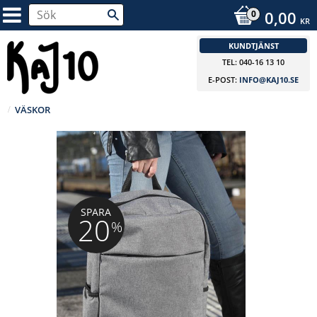
0,00
KR
KUNDTJÄNST
TEL: 040-16 13 10
E-POST:
INFO@KAJ10.SE
VÄSKOR
SPARA
20
%