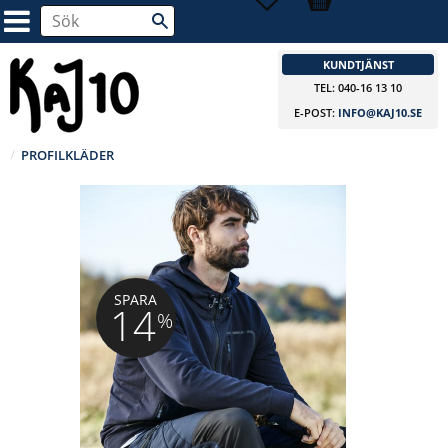
KUNDTJÄNST
TEL: 040-16 13 10
E-POST:
INFO@KAJ10.SE
PROFILKLÄDER
SPARA
14
%