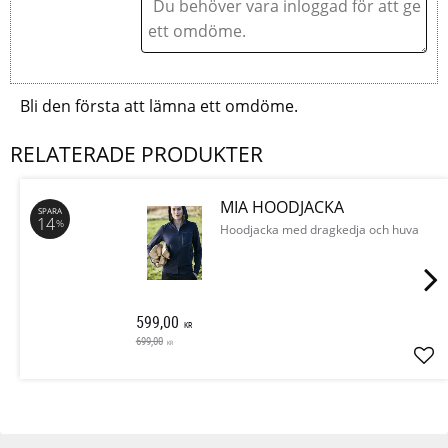
Bli den första att lämna ett omdöme.
RELATERADE PRODUKTER
MIA HOODJACKA
SPARA
14
%
Hoodjacka med dragkedja och huva
599,00
KR
699,00
KR
Läg