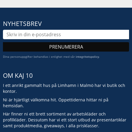
NYHETSBREV
PRENUMERERA
Dina personuppgifter behandlas i enlighet med vår
integritetspolicy
.
OM KAJ 10
I ett anrikt gammalt hus på Limhamn i Malmö har vi butik och
kontor.
Ni är hjärtligt välkomna hit. Öppettiderna hittar ni på
hemsidan.
Här finner ni ett brett sortiment av arbetskläder och
profilkläder. Dessutom har vi ett stort utbud av presentartiklar
samt produktmedia, giveaways, i alla prisklasser.