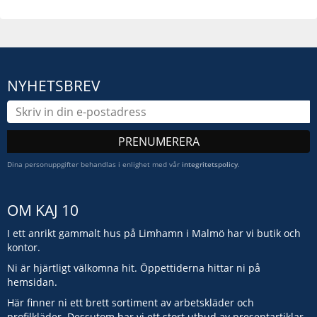
NYHETSBREV
PRENUMERERA
Dina personuppgifter behandlas i enlighet med vår
integritetspolicy
.
OM KAJ 10
I ett anrikt gammalt hus på Limhamn i Malmö har vi butik och
kontor.
Ni är hjärtligt välkomna hit. Öppettiderna hittar ni på
hemsidan.
Här finner ni ett brett sortiment av arbetskläder och
profilkläder. Dessutom har vi ett stort utbud av presentartiklar