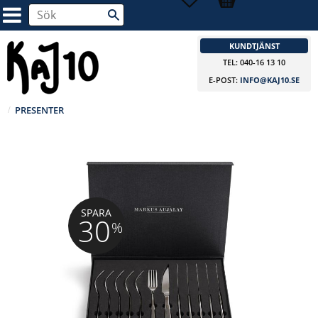
KUNDTJÄNST
TEL: 040-16 13 10
E-POST:
INFO@KAJ10.SE
PRESENTER
SPARA
30
%