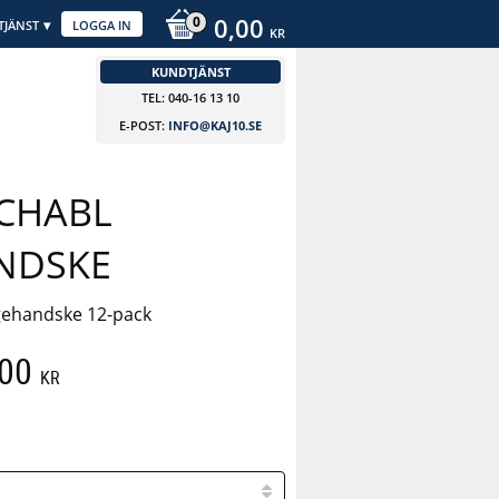
0,00
TJÄNST
LOGGA IN
KR
KUNDTJÄNST
TEL: 040-16 13 10
E-POST:
INFO@KAJ10.SE
CHABL
NDSKE
ehandske 12-pack
att pris:
,00
KR
 pris: