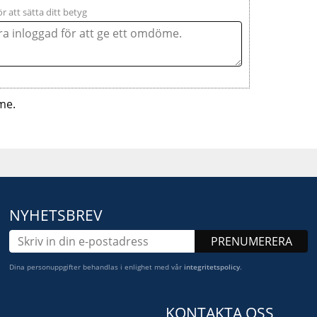
ör att sätta ditt betyg
me.
NYHETSBREV
PRENUMERERA
Dina personuppgifter behandlas i enlighet med vår
integritetspolicy
.
KONTAKTA OSS