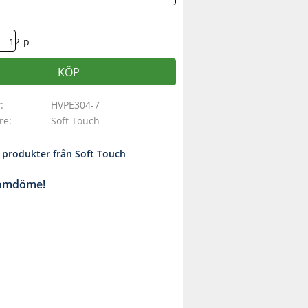
12-p
KÖP
r
HVPE304-7
are
Soft Touch
a produkter från Soft Touch
 omdöme!