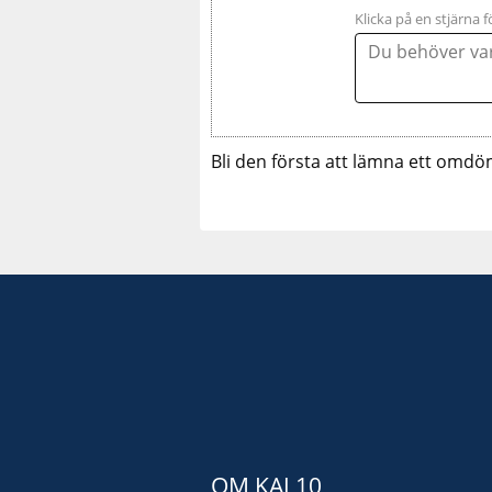
Klicka på en stjärna f
Bli den första att lämna ett omdö
OM KAJ 10