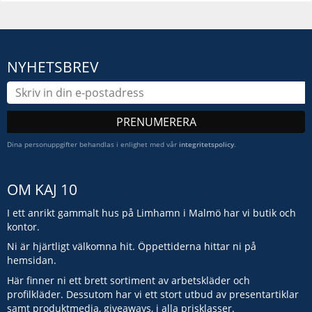
NYHETSBREV
PRENUMERERA
Dina personuppgifter behandlas i enlighet med vår
integritetspolicy
.
OM KAJ 10
I ett anrikt gammalt hus på Limhamn i Malmö har vi butik och
kontor.
Ni är hjärtligt välkomna hit. Öppettiderna hittar ni på
hemsidan.
Här finner ni ett brett sortiment av arbetskläder och
profilkläder. Dessutom har vi ett stort utbud av presentartiklar
samt produktmedia, giveaways, i alla prisklasser.