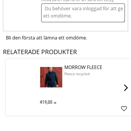
Bli den första att lämna ett omdöme.
RELATERADE PRODUKTER
MORROW FLEECE
Fleece recycled
419,00
KR
Läg