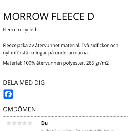
MORROW FLEECE D
Fleece recycled
Fleecejacka av återvunnet material. Två sidfickor och
nylonförstärkningar på underarmarna.
Material: 100% återvunnen polyester. 285 gr/m2
DELA MED DIG
Facebook
OMDÖMEN
Du
Klicka på en stjärna för att sätta ditt betyg