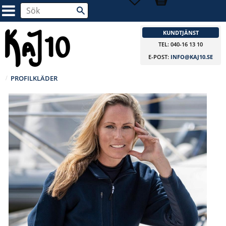
KUNDTJÄNST
TEL: 040-16 13 10
E-POST:
INFO@KAJ10.SE
PROFILKLÄDER