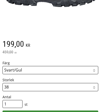
Nedsatt pris:
199,00
KR
Ordinarie pris:
459,00
KR
Färg
Storlek
Antal
st