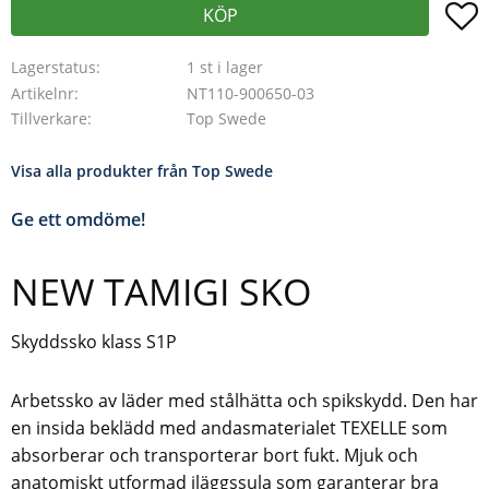
L
KÖP
Lagerstatus
1 st i lager
Artikelnr
NT110-900650-03
Tillverkare
Top Swede
Visa alla produkter från Top Swede
Ge ett omdöme!
NEW TAMIGI SKO
Skyddssko klass S1P
Arbetssko av läder med stålhätta och spikskydd. Den har
en insida beklädd med andasmaterialet TEXELLE som
absorberar och transporterar bort fukt. Mjuk och
anatomiskt utformad iläggssula som garanterar bra