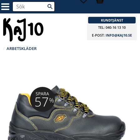
KUNDTJÄNST
TEL: 040-16 13 10
E-POST:
INFO@KAJ10.SE
ARBETSKLÄDER
SPARA
57
%