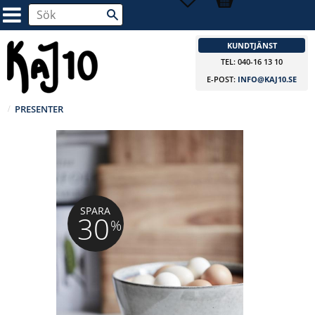
KUNDTJÄNST
TEL: 040-16 13 10
E-POST:
INFO@KAJ10.SE
PRESENTER
SPARA
30
%