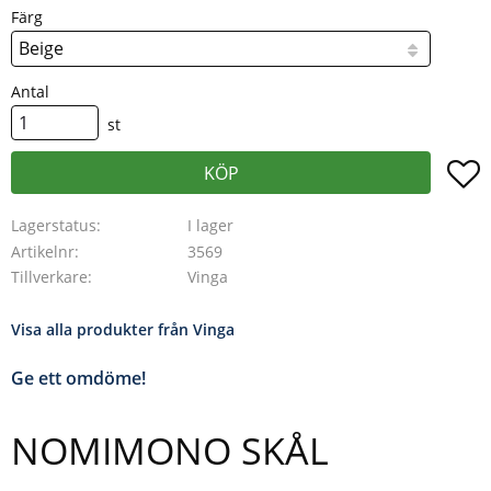
Färg
Antal
st
L
KÖP
Lagerstatus
I lager
Artikelnr
3569
Tillverkare
Vinga
Visa alla produkter från Vinga
Ge ett omdöme!
NOMIMONO SKÅL