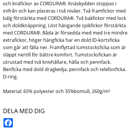
och knäfickor av CORDURA®. Knäskydden stoppas i
inifrån och kan placeras i två nivåer. Två framfickor med
bälg förstärkta med CORDURA®. Två bakfickor med lock
och doldknäppning. Löst hängande spikfickor förstärkta
med CORDURA®. Båda är försedda med med tre mindre
extrafickor, höger hängficka har en dold ID-kortsficka
som går att fälla ner. Framflyttad tumstocksficka som är
släppt nertill för bättre komfort. Tumstocksfickan är
utrustad med två knivhållare, hälla och pennfack.
Benficka med dold dragkedja, pennfack och telefonficka.
D-ring.
Material: 65% polyester och 35%bomull, 260g/m²
DELA MED DIG
Facebook