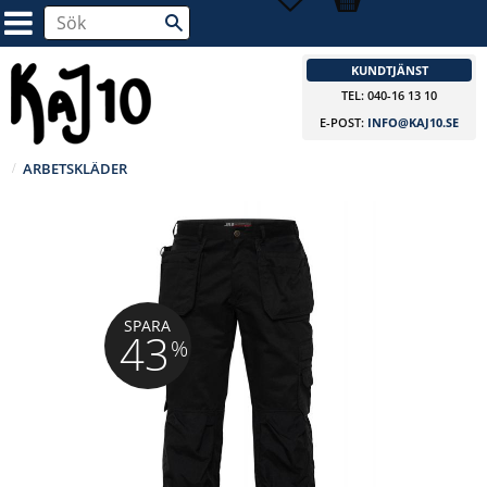
KUNDTJÄNST
TEL: 040-16 13 10
E-POST:
INFO@KAJ10.SE
ARBETSKLÄDER
SPARA
43
%