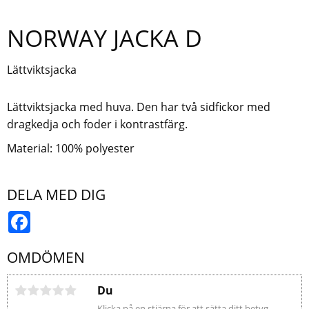
NORWAY JACKA D
Lättviktsjacka
Lättviktsjacka med huva. Den har två sidfickor med
dragkedja och foder i kontrastfärg.
Material: 100% polyester
DELA MED DIG
Facebook
OMDÖMEN
Du
Klicka på en stjärna för att sätta ditt betyg