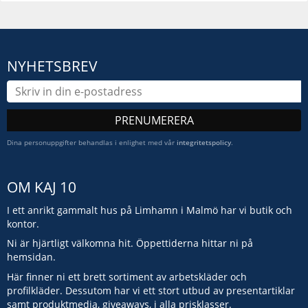
NYHETSBREV
PRENUMERERA
Dina personuppgifter behandlas i enlighet med vår
integritetspolicy
.
OM KAJ 10
I ett anrikt gammalt hus på Limhamn i Malmö har vi butik och
kontor.
Ni är hjärtligt välkomna hit. Öppettiderna hittar ni på
hemsidan.
Här finner ni ett brett sortiment av arbetskläder och
profilkläder. Dessutom har vi ett stort utbud av presentartiklar
samt produktmedia, giveaways, i alla prisklasser.