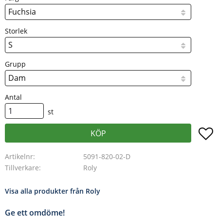
Storlek
Grupp
Antal
st
L
KÖP
Artikelnr
5091-820-02-D
Tillverkare
Roly
Visa alla produkter från Roly
Ge ett omdöme!