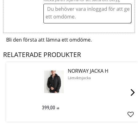
Bli den första att lämna ett omdöme.
RELATERADE PRODUKTER
NORWAY JACKA H
Lättviktsjacka
399,00
KR
Läg