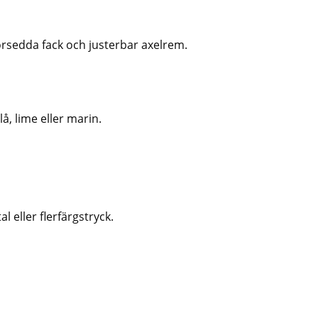
örsedda fack och justerbar axelrem.
lå, lime eller marin.
st
:-
l eller flerfärgstryck.