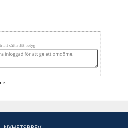
ör att sätta ditt betyg
me.
NYHETSBREV