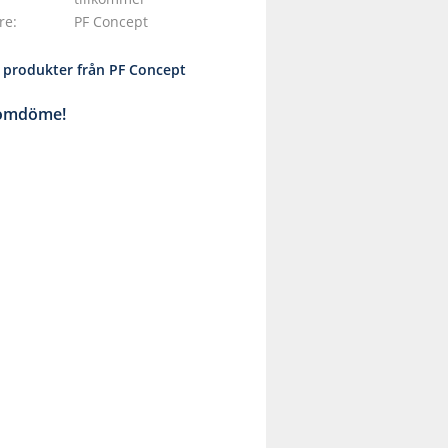
are
PF Concept
a produkter från PF Concept
 omdöme!