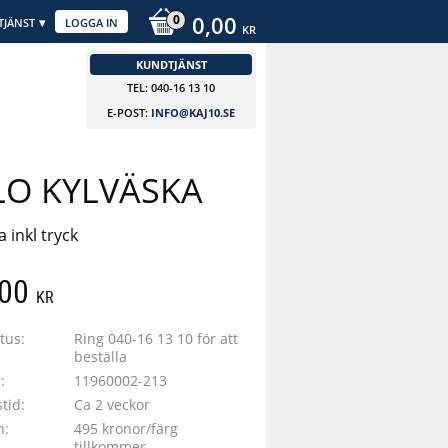
0,00
TJÄNST
LOGGA IN
KR
KUNDTJÄNST
TEL: 040-16 13 10
E-POST:
INFO@KAJ10.SE
LO KYLVÄSKA
 inkl tryck
,00
KR
tus
Ring 040-16 13 10 för att
beställa
r
11960002-213
tid
Ca 2 veckor
n
495 kronor/färg
tillkommer