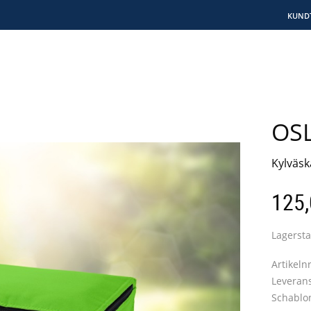
KUND
OS
Kylväska
125
Lagersta
Artikeln
Leverans
Schablo