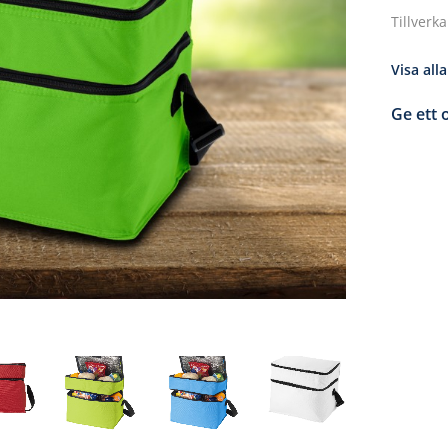
Tillverk
Visa all
Ge ett